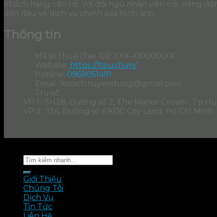
khách hàng cần tới. Với đội ngũ nhân viên trẻ, năng đ
dẫn đầu về dịch vụ chỉnh sửa hình ảnh
Thông tin
Mã số thuế (Tax ID): XXX-XXXXXXXX
Website:
https://1touch.vn/
Hotline:
0969051491
Email: 1touch.tuyendung@gmail.com
Trụ sở:
VP 1 : SH28, Đường số 2, The Manor Crown , Tp H
VP 2 : 124, Đường số 6 KDC City Land, Hồ Chí Minh
Copyright 2026 ©
1TOUCH
all rights reserved
Giới Thiệu
Chúng Tôi
Dịch Vụ
Tin Tức
Liên Hệ