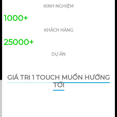
KINH NGHIỆM
1000
+
KHÁCH HÀNG
25000
+
DỰ ÁN
GIÁ TRỊ 1 TOUCH MUỐN HƯỚNG
TỚI