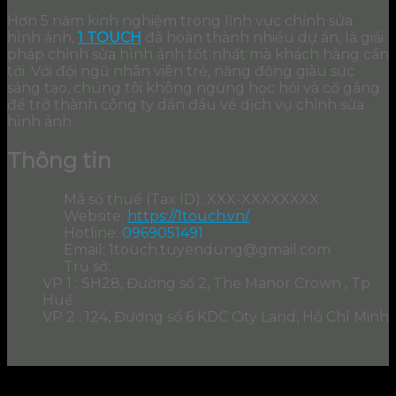
Hơn 5 năm kinh nghiệm trong lĩnh vực chỉnh sửa
hình ảnh,
1 TOUCH
đã hoàn thành nhiều dự án, là giải
pháp chỉnh sửa hình ảnh tốt nhất mà khách hàng cần
tới. Với đội ngũ nhân viên trẻ, năng động giàu sức
sáng tạo, chúng tôi không ngừng học hỏi và cố gắng
để trở thành công ty dẫn đầu về dịch vụ chỉnh sửa
hình ảnh
Thông tin
Mã số thuế (Tax ID): XXX-XXXXXXXX
Website:
https://1touch.vn/
Hotline:
0969051491
Email: 1touch.tuyendung@gmail.com
Trụ sở:
VP 1 : SH28, Đường số 2, The Manor Crown , Tp
Huế
VP 2 : 124, Đường số 6 KDC City Land, Hồ Chí Minh
Copyright 2026 ©
1TOUCH
all rights reserved